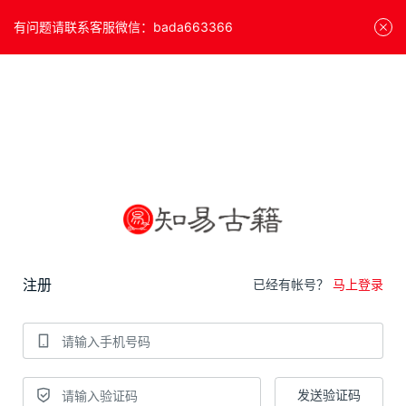
有问题请联系客服微信：bada663366
注册
已经有帐号？
马上登录
发送验证码